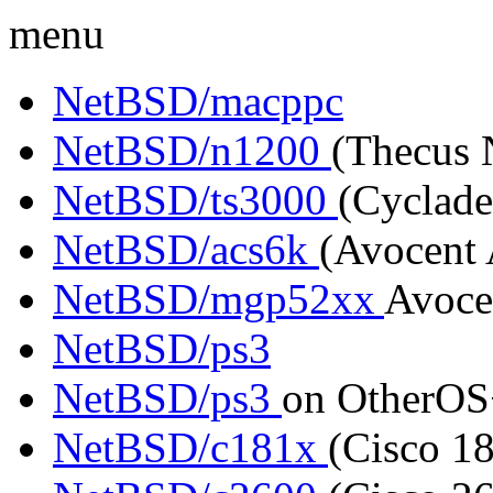
menu
NetBSD/macppc
NetBSD/n1200
(Thecus 
NetBSD/ts3000
(Cyclad
NetBSD/acs6k
(Avocent
NetBSD/mgp52xx
Avoce
NetBSD/ps3
NetBSD/ps3
on OtherO
NetBSD/c181x
(Cisco 1